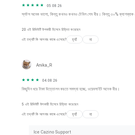
05.08.26
স্লটস অনেক ভালো, কিন্তু কখনও কখনও টেবিল গেম ধীর। কিন্তু ৩০% ক্যাশব্যাক বো
20 এই রিভিউটি উপকারী হিসেবে চিহ্নিত করেছেন
হ্যাঁ
না
এই তথ্যটি কি আপনার কাজে এসেছে?
Anika_R
04.08.26
কিছুদিন ধরে টাকা উত্তোলন করতে সমস্যা হচ্ছে, ওয়েবসাইট অনেক ধীর।
5 এই রিভিউটি উপকারী হিসেবে চিহ্নিত করেছেন
হ্যাঁ
না
এই তথ্যটি কি আপনার কাজে এসেছে?
Ice Cazino Support