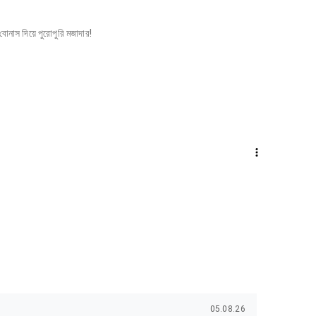
নাস দিয়ে পুরোপুরি মজাদার!
05.08.26