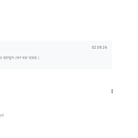
02.08.26
ব্যালান্সে যোগ করা হয়েছে।
তা!