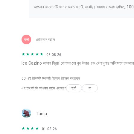
আপনার আবেদনটি আমরা দ্রুত যাচাই করেছি। সমস্যার জন্য দুঃখিত, 100 ৳
মোহাম্মদ আলি
মআ
03.08.26
Ice Cazino আমার প্রিয়! বোনাসগুলো খুব উদার এবং খেলাধুলার অভিজ্ঞতা চমৎক
60 এই রিভিউটি উপকারী হিসেবে চিহ্নিত করেছেন
হ্যাঁ
না
এই তথ্যটি কি আপনার কাজে এসেছে?
Tania
01.08.26