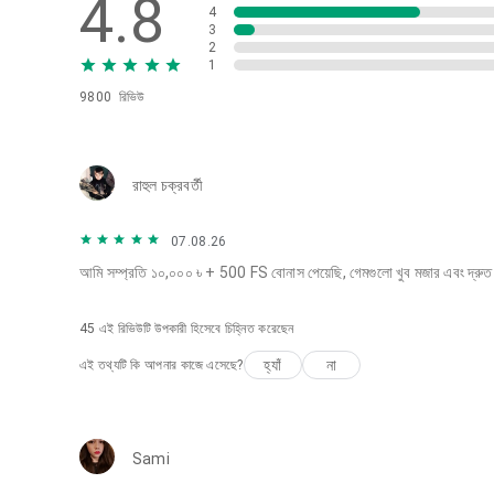
4.8
4
3
2
1
9800 রিভিউ
রাহুল চক্রবর্তী
07.08.26
আমি সম্প্রতি ১০,০০০ ৳ + 500 FS বোনাস পেয়েছি, গেমগুলো খুব মজার এবং দ্র
45 এই রিভিউটি উপকারী হিসেবে চিহ্নিত করেছেন
হ্যাঁ
না
এই তথ্যটি কি আপনার কাজে এসেছে?
Sami