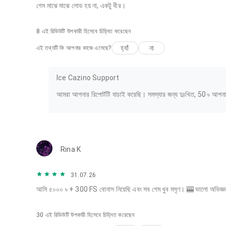
গেম মাঝে মাঝে লোড হয় না, একটু ধীর।
8 এই রিভিউটি উপকারী হিসেবে চিহ্নিত করেছেন
হ্যাঁ
না
এই তথ্যটি কি আপনার কাজে এসেছে?
Ice Cazino Support
আমরা আপনার রিপোর্টটি যাচাই করেছি। সমস্যার জন্য দুঃখিত, 50 ৳ আপনার 
Rina K
31.07.26
আমি ৫০০০ ৳ + 300 FS বোনাস নিয়েছি এবং সব গেম খুব মসৃণ। 🎰 ভালো অভিজ্ঞ
30 এই রিভিউটি উপকারী হিসেবে চিহ্নিত করেছেন